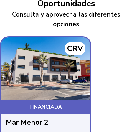
Oportunidades
Consulta y aprovecha las diferentes
opciones
CRV
FINANCIADA
FIN
Mar Menor 2
Mar Menor