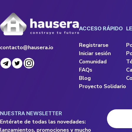
ACCESO RÁPIDO
L
Registrarse
Po
contacto@hausera.io
Iniciar sesión
Po
Comunidad
Té
FAQs
Ca
Blog
Co
Proyecto Solidario
NUESTRA NEWSLETTER
Entérate de todas las novedades:
lanzamientos, promociones y mucho