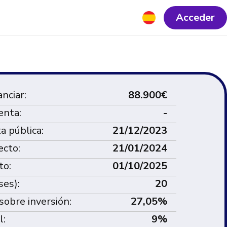
Acceder
nciar:
88.900€
enta:
-
ta pública:
21/12/2023
ecto:
21/01/2024
to:
01/10/2025
ses):
20
sobre inversión:
27,05
%
l:
9%