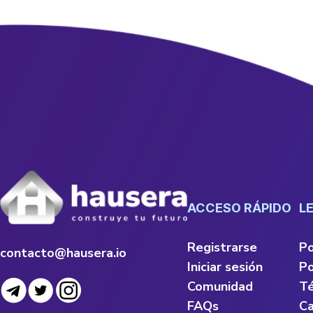
ACCESO RÁPIDO
L
Registrarse
Po
contacto@hausera.io
Iniciar sesión
Po
Comunidad
Té
FAQs
Ca